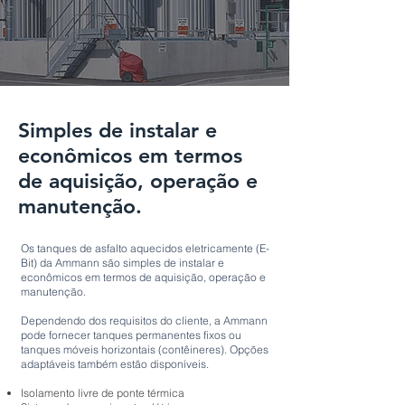
Simples de instalar e
econômicos em termos
de aquisição, operação e
manutenção.
Os tanques de asfalto aquecidos eletricamente (E-
Bit) da Ammann são simples de instalar e
econômicos em termos de aquisição, operação e
manutenção.
Dependendo dos requisitos do cliente, a Ammann
pode fornecer tanques permanentes fixos ou
tanques móveis horizontais (contêineres). Opções
adaptáveis também estão disponíveis.
Isolamento livre de ponte térmica