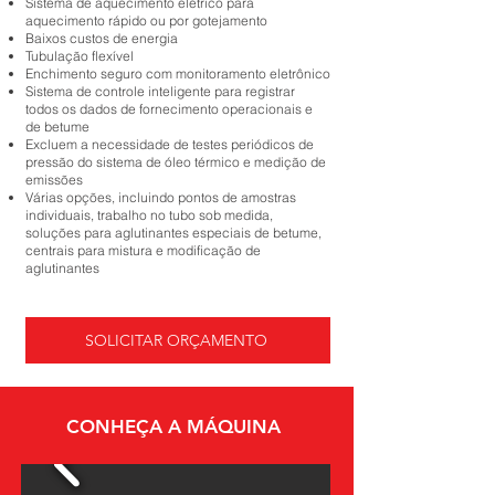
Sistema de aquecimento elétrico para
aquecimento rápido ou por gotejamento
Baixos custos de energia
Tubulação flexível
Enchimento seguro com monitoramento eletrônico
Sistema de controle inteligente para registrar
todos os dados de fornecimento operacionais e
de betume
Excluem a necessidade de testes periódicos de
pressão do sistema de óleo térmico e medição de
emissões
Várias opções, incluindo pontos de amostras
individuais, trabalho no tubo sob medida,
soluções para aglutinantes especiais de betume,
centrais para mistura e modificação de
aglutinantes
SOLICITAR ORÇAMENTO
CONHEÇA A MÁQUINA